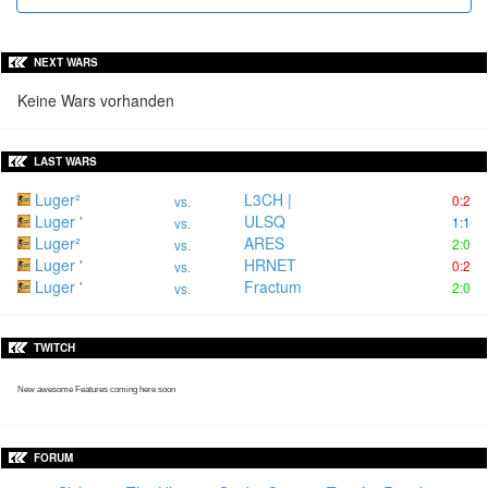
NEXT WARS
Keine Wars vorhanden
LAST WARS
Luger²
L3CH |
0:2
vs.
Luger '
ULSQ
1:1
vs.
Luger²
ARES
2:0
vs.
Luger '
HRNET
0:2
vs.
Luger '
Fractum
2:0
vs.
TWITCH
New awesome Features coming here soon
FORUM