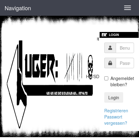
Navigation
Toggl
navig
LOGIN
HD/SD
Angemeldet
bleiben?
Login
Registrieren
Passwort
vergessen?