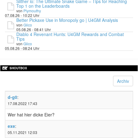
Slither io: The Ultimate Snake Game – Tips for Reaching
Top 1 on the Leaderboards
von
Plymouthy
07.08.26 - 10:22 Uhr
Better Pickaxe Use in Monopoly go | U4GM Analysis
von
Glico
05.08.26 - 08:41 Uhr
Diablo 4 Revenant Hunts: U4GM Rewards and Combat
Tips
von
Glico
05.08.26 - 08:24 Uhr
SHOUTBOX
Archiv
d-g0
:
17.08.2022 17:43
Wer hat hier dicke Eier?
exe
:
05.11.2021 12:03