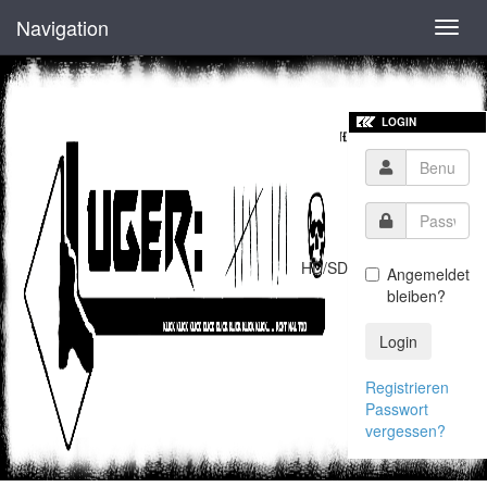
Navigation
Toggl
navig
LOGIN
HD/SD
Angemeldet
bleiben?
Login
Registrieren
Passwort
vergessen?