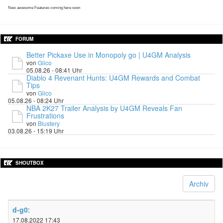
New awesome Features coming here soon
FORUM
Better Pickaxe Use in Monopoly go | U4GM Analysis
von
Glico
05.08.26 - 08:41 Uhr
Diablo 4 Revenant Hunts: U4GM Rewards and Combat
Tips
von
Glico
05.08.26 - 08:24 Uhr
NBA 2K27 Trailer Analysis by U4GM Reveals Fan
Frustrations
von
Blustery
03.08.26 - 15:19 Uhr
SHOUTBOX
Archiv
d-g0
:
17.08.2022 17:43