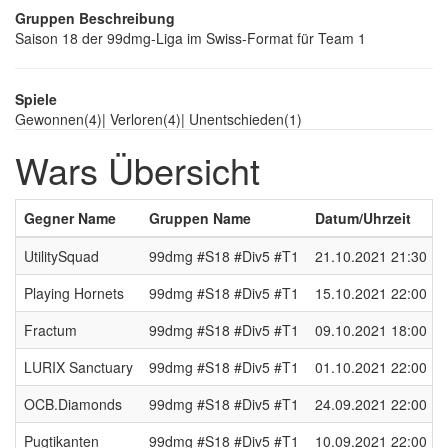
Gruppen Beschreibung
Saison 18 der 99dmg-Liga im Swiss-Format für Team 1
Spiele
Gewonnen
(4)
|
Verloren
(4)
|
Unentschieden
(1)
Wars Übersicht
Gegner Name
Gruppen Name
Datum/Uhrzeit
UtilitySquad
99dmg #S18 #Div5 #T1
21.10.2021 21:30
Playing Hornets
99dmg #S18 #Div5 #T1
15.10.2021 22:00
Fractum
99dmg #S18 #Div5 #T1
09.10.2021 18:00
LURIX Sanctuary
99dmg #S18 #Div5 #T1
01.10.2021 22:00
OCB.Diamonds
99dmg #S18 #Div5 #T1
24.09.2021 22:00
Pugtikanten
99dmg #S18 #Div5 #T1
10.09.2021 22:00