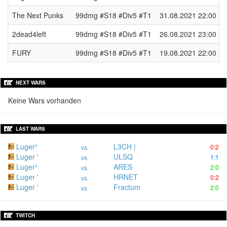
The Next Punks
99dmg #S18 #Div5 #T1
31.08.2021 22:00
2dead4left
99dmg #S18 #Div5 #T1
26.08.2021 23:00
FURY
99dmg #S18 #Div5 #T1
19.08.2021 22:00
NEXT WARS
Keine Wars vorhanden
LAST WARS
Luger²
L3CH |
0:2
vs.
Luger '
ULSQ
1:1
vs.
Luger²
ARES
2:0
vs.
Luger '
HRNET
0:2
vs.
Luger '
Fractum
2:0
vs.
TWITCH