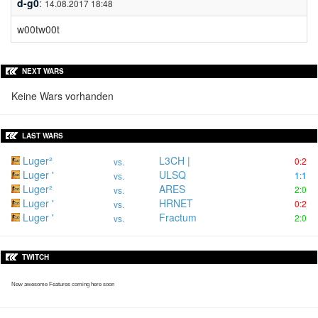
d-g0
:
14.08.2017 18:48
w00tw00t
NEXT WARS
Keine Wars vorhanden
LAST WARS
Luger²
L3CH |
0:2
vs.
Luger '
ULSQ
1:1
vs.
Luger²
ARES
2:0
vs.
Luger '
HRNET
0:2
vs.
Luger '
Fractum
2:0
vs.
TWITCH
New awesome Features coming here soon