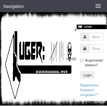
Navigation
Toggl
navig
LOGIN
HD/SD
Angemeldet
bleiben?
Login
Registrieren
Passwort
vergessen?