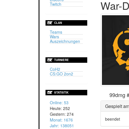
War-D
Twitch
CLAN
Teams
Wars
Auszeichnungen
TURNIERE
CoH2
CS:GO 2on2
STATISTIK
99dmg #
Online: 53
Gespielt am
Heute: 252
Gestern: 274
beendet
Monat: 1676
Jahr: 138051