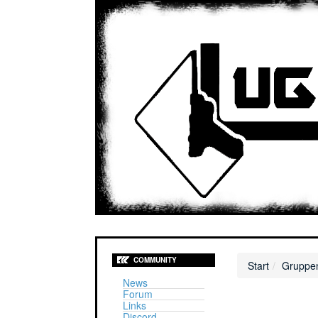
COMMUNITY
Start
Gruppen
News
Forum
Links
Discord