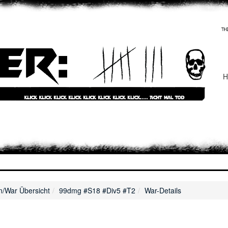
H
/War Übersicht
99dmg #S18 #Div5 #T2
War-Details