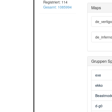
Registriert: 114
Gesamt: 1085994
Maps
de_vertigo
de_infern
Gruppen Sp
exe
ekko
Beastmode
d-g0