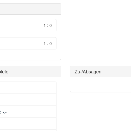
1 : 0
o
1 : 0
ieler
Zu-/Absagen
 -.-