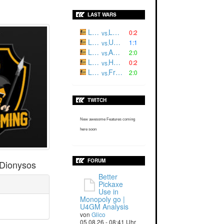
LAST WARS
Luger²
L3CH |
0:2
vs.
Luger '
ULSQ
1:1
vs.
Luger²
ARES
2:0
vs.
Luger '
HRNET
0:2
vs.
Luger '
Fractum
2:0
vs.
TWITCH
New awesome Features coming
here soon
FORUM
Dionysos
Better
Pickaxe
Use in
Monopoly go |
U4GM Analysis
von
Glico
05.08.26 - 08:41 Uhr