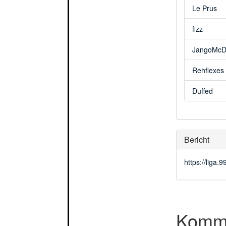
Le Prus
fizz
JangoMcD
Rehflexes
Duffed
Bericht
https://liga
Komme