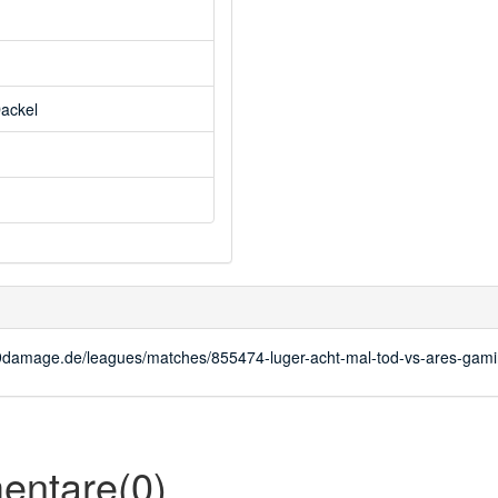
ackel
.99damage.de/leagues/matches/855474-luger-acht-mal-tod-vs-ares-gam
ntare(0)