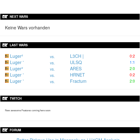
NEXT WARS
Keine Wars vorhanden
LAST WARS
Luger²
L3CH |
0:2
vs.
Luger '
ULSQ
1:1
vs.
Luger²
ARES
2:0
vs.
Luger '
HRNET
0:2
vs.
Luger '
Fractum
2:0
vs.
TWITCH
New awesome Features coming here soon
FORUM
Better Pickaxe Use in Monopoly go | U4GM Analysis