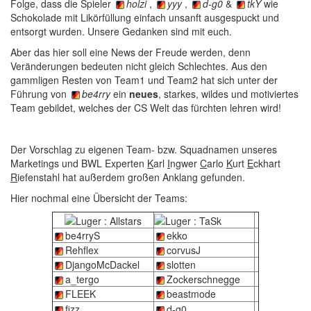
Folge, dass die Spieler
holzi
,
yyy
,
d-g0
&
tkY
wie
Schokolade mit Likörfüllung einfach unsanft ausgespuckt und
entsorgt wurden. Unsere Gedanken sind mit euch.
Aber das hier soll eine News der Freude werden, denn
Veränderungen bedeuten nicht gleich Schlechtes. Aus den
gammligen Resten von Team1 und Team2 hat sich unter der
Führung von
be4rry
ein
neues
, starkes, wildes und motiviertes
Team gebildet, welches der CS Welt das fürchten lehren wird!
Der Vorschlag zu eigenen Team- bzw. Squadnamen unseres
Marketings und BWL Experten
K
arl
I
ngwer
C
arlo
K
urt
E
ckhart
R
iefenstahl hat außerdem großen Anklang gefunden.
Hier nochmal eine Übersicht der Teams:
be4rryS
ekko
Rehflex
corvusJ
DjangoMcDackel
slotten
a_tergo
Zockerschnegge
FLEEK
beastmode
fizz
d-g0