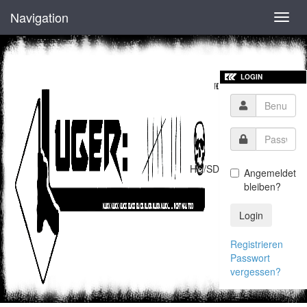
Navigation
Toggl
navig
LOGIN
HD/SD
Angemeldet
bleiben?
Login
Registrieren
Passwort
vergessen?