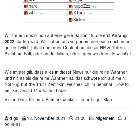
hardiii
h0peZzz
*new*
z4ffi
K1nex
*new*
*new*
Kicker
Wir freuen uns schon auf eine geile Saison 19, die erst
Anfang
2022
starten wird. Wir haben uns vorgenommen euch nochmehr
geilen Twitch-Inhalt und mehr Content auf dieser HP zu liefern.
Bleibt am Ball, oder an der Maus, oder irgendwo dran - is wichtig!
Wie immer gilt, dass alles in dieser News nur die reine Wahrheit
und nichts als die reine Wahrheit ist, das schwöre ich auf mein
Nothing-but-the-Truth-Zertifikat, welches ich im Seminar "How to
be like Donald T" erhalten habe.
Vielen Dank für eure Aufmerksamkeit - euer Luger Klan
d-g0
18. November 2021
21:00
Allgemein
3
4881