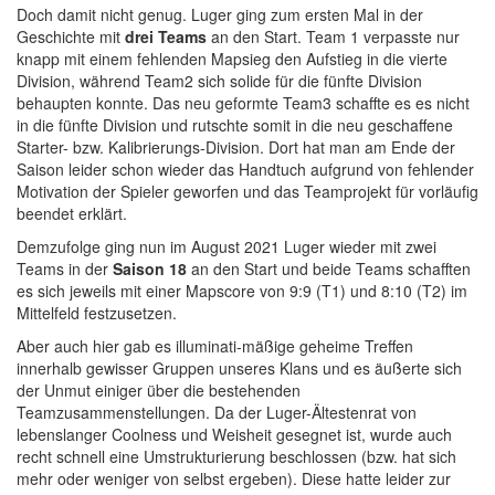
Doch damit nicht genug. Luger ging zum ersten Mal in der
Geschichte mit
drei Teams
an den Start. Team 1 verpasste nur
knapp mit einem fehlenden Mapsieg den Aufstieg in die vierte
Division, während Team2 sich solide für die fünfte Division
behaupten konnte. Das neu geformte Team3 schaffte es es nicht
in die fünfte Division und rutschte somit in die neu geschaffene
Starter- bzw. Kalibrierungs-Division. Dort hat man am Ende der
Saison leider schon wieder das Handtuch aufgrund von fehlender
Motivation der Spieler geworfen und das Teamprojekt für vorläufig
beendet erklärt.
Demzufolge ging nun im August 2021 Luger wieder mit zwei
Teams in der
Saison 18
an den Start und beide Teams schafften
es sich jeweils mit einer Mapscore von 9:9 (T1) und 8:10 (T2) im
Mittelfeld festzusetzen.
Aber auch hier gab es illuminati-mäßige geheime Treffen
innerhalb gewisser Gruppen unseres Klans und es äußerte sich
der Unmut einiger über die bestehenden
Teamzusammenstellungen. Da der Luger-Ältestenrat von
lebenslanger Coolness und Weisheit gesegnet ist, wurde auch
recht schnell eine Umstrukturierung beschlossen (bzw. hat sich
mehr oder weniger von selbst ergeben). Diese hatte leider zur