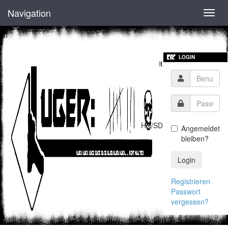
Navigation
Toggl
navig
LOGIN
HD/SD
Angemeldet
bleiben?
Login
Registrieren
Passwort
vergessen?