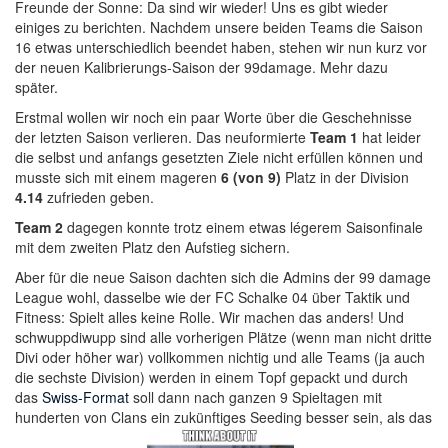
Freunde der Sonne: Da sind wir wieder! Uns es gibt wieder
einiges zu berichten. Nachdem unsere beiden Teams die Saison
16 etwas unterschiedlich beendet haben, stehen wir nun kurz vor
der neuen Kalibrierungs-Saison der 99damage. Mehr dazu
später.
Erstmal wollen wir noch ein paar Worte über die Geschehnisse
der letzten Saison verlieren. Das neuformierte
Team 1
hat leider
die selbst und anfangs gesetzten Ziele nicht erfüllen können und
musste sich mit einem mageren
6 (von 9)
Platz in der Division
4.14
zufrieden geben.
Team 2
dagegen konnte trotz einem etwas légerem Saisonfinale
mit dem zweiten Platz den Aufstieg sichern.
Aber für die neue Saison dachten sich die Admins der 99 damage
League wohl, dasselbe wie der FC Schalke 04 über Taktik und
Fitness: Spielt alles keine Rolle. Wir machen das anders! Und
schwuppdiwupp sind alle vorherigen Plätze (wenn man nicht dritte
Divi oder höher war) vollkommen nichtig und alle Teams (ja auch
die sechste Division) werden in einem Topf gepackt und durch
das
Swiss-Format
soll dann nach ganzen 9 Spieltagen mit
hunderten von Clans ein zukünftiges Seeding besser sein, als das