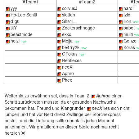
#Team1
#Team2
#Te
yyy
corvusJ
hardiii
Ho-Lee Schitt
slotten
fzlo
d-g0
Sha1L
Iron
*new*
tkY
Zockerschnegge
babot
*n
beastmode
ekko
multi
*new
holzi
Mejja
Gonzo
*new*
*new*
*
be4rry2k
Koras
*new*
*n
GFokus
*new*
Rehflexes
neoX
Aphro
Phex
Weiterhin zu erwähnen sei, dass in Team 2
Aphroo
einen
Schritt zurücktreten musste, da er gesunden Nachwuchs
bekommen hat. Freund und Klangründer
neoX
lies sich nicht
lumpen und hat vor Neid direkt Zwillinge per Storchexpress
bestellt und die Lieferung sollte ebenfalls jeden Moment
ankommen. Wir gratulieren an dieser Stelle nochmal recht
herzlich 💓