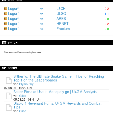
Luger²
L3CH |
0:2
vs.
Luger '
ULSQ
1:1
vs.
Luger²
ARES
2:0
vs.
Luger '
HRNET
0:2
vs.
Luger '
Fractum
2:0
vs.
TWITCH
New awesome Features coming here soon
FORUM
Slither io: The Ultimate Snake Game – Tips for Reaching
Top 1 on the Leaderboards
von
Plymouthy
07.08.26 - 10:22 Uhr
Better Pickaxe Use in Monopoly go | U4GM Analysis
von
Glico
05.08.26 - 08:41 Uhr
Diablo 4 Revenant Hunts: U4GM Rewards and Combat
Tips
von
Glico