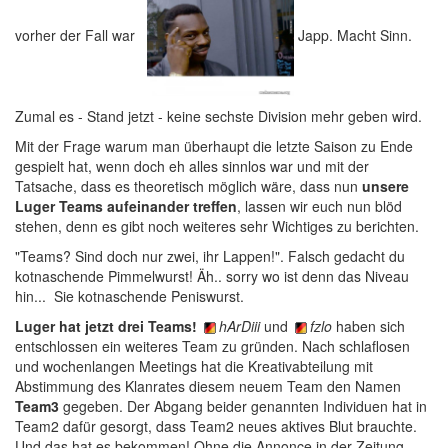
vorher der Fall war
Japp. Macht Sinn.
Zumal es - Stand jetzt - keine sechste Division mehr geben wird.
Mit der Frage warum man überhaupt die letzte Saison zu Ende
gespielt hat, wenn doch eh alles sinnlos war und mit der
Tatsache, dass es theoretisch möglich wäre, dass nun
unsere
Luger Teams aufeinander treffen
, lassen wir euch nun blöd
stehen, denn es gibt noch weiteres sehr Wichtiges zu berichten.
"Teams? Sind doch nur zwei, ihr Lappen!". Falsch gedacht du
kotnaschende Pimmelwurst! Äh.. sorry wo ist denn das Niveau
hin... Sie kotnaschende Peniswurst.
Luger hat jetzt drei Teams!
hArDiii
und
fzlo
haben sich
entschlossen ein weiteres Team zu gründen. Nach schlaflosen
und wochenlangen Meetings hat die Kreativabteilung mit
Abstimmung des Klanrates diesem neuem Team den Namen
Team3
gegeben. Der Abgang beider genannten Individuen hat in
Team2 dafür gesorgt, dass Team2 neues aktives Blut brauchte.
Und das hat es bekommen! Ohne die Annonce in der Zeitung