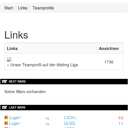
Start
Links
Teamprofile
Links
Links
Ansichten
1736
» Unser Teamprofil auf der 99dmg Liga
NEXT WARS
Keine Wars vorhanden
LAST WARS
Luger²
L3CH |
0:2
vs.
Luger '
ULSQ
1:1
vs.