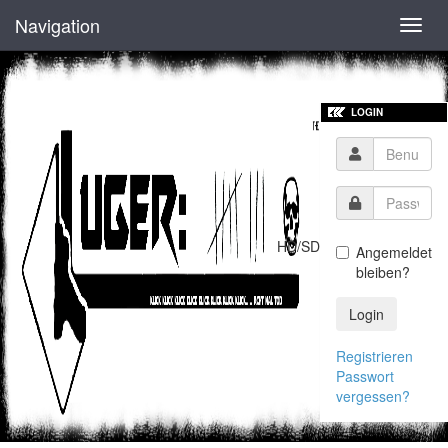
Navigation
Toggl
navig
LOGIN
HD/SD
Angemeldet
bleiben?
Login
Registrieren
Passwort
vergessen?