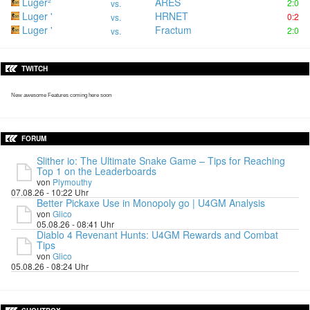
Luger²
ARES
2:0
vs.
Luger '
HRNET
0:2
vs.
Luger '
Fractum
2:0
vs.
TWITCH
New awesome Features coming here soon
FORUM
Slither io: The Ultimate Snake Game – Tips for Reaching
Top 1 on the Leaderboards
von
Plymouthy
07.08.26 - 10:22 Uhr
Better Pickaxe Use in Monopoly go | U4GM Analysis
von
Glico
05.08.26 - 08:41 Uhr
Diablo 4 Revenant Hunts: U4GM Rewards and Combat
Tips
von
Glico
05.08.26 - 08:24 Uhr