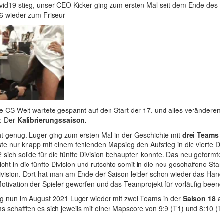
id19 stieg, unser CEO Kicker ging zum ersten Mal seit dem Ende des 
76 wieder zum Friseur
 CS Welt wartete gespannt auf den Start der 17. und alles verändere
: Der
Kalibrierungssaison.
ht genug. Luger ging zum ersten Mal in der Geschichte mit
drei Teams
e nur knapp mit einem fehlenden Mapsieg den Aufstieg in die vierte Di
sich solide für die fünfte Division behaupten konnte. Das neu geform
icht in die fünfte Division und rutschte somit in die neu geschaffene Sta
Division. Dort hat man am Ende der Saison leider schon wieder das Ha
otivation der Spieler geworfen und das Teamprojekt für vorläufig beend
g nun im August 2021 Luger wieder mit zwei Teams in der
Saison 18
a
 schafften es sich jeweils mit einer Mapscore von 9:9 (T1) und 8:10 (T