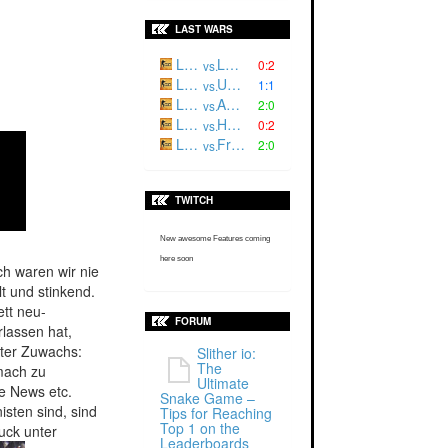
LAST WARS
Luger²
L3CH |
0:2
vs.
Luger '
ULSQ
1:1
vs.
Luger²
ARES
2:0
vs.
Luger '
HRNET
0:2
vs.
Luger '
Fractum
2:0
vs.
TWITCH
New awesome Features coming
here soon
ch waren wir nie
t und stinkend.
ett neu-
FORUM
rlassen hat,
tzter Zuwachs:
Slither io:
The
mach zu
Ultimate
e News etc.
Snake Game –
isten sind, sind
Tips for Reaching
Top 1 on the
ruck unter
Leaderboards