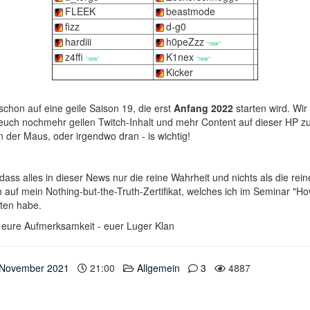
FLEEK
beastmode
fizz
d-g0
hardiii
h0peZzz
*new*
z4ffi
K1nex
*new*
*new*
Kicker
schon auf eine geile Saison 19, die erst
Anfang 2022
starten wird. Wi
ch nochmehr geilen Twitch-Inhalt und mehr Content auf dieser HP zu l
n der Maus, oder irgendwo dran - is wichtig!
dass alles in dieser News nur die reine Wahrheit und nichts als die rein
 auf mein Nothing-but-the-Truth-Zertifikat, welches ich im Seminar "How
lten habe.
r eure Aufmerksamkeit - euer Luger Klan
 November 2021
21:00
Allgemein
3
4887