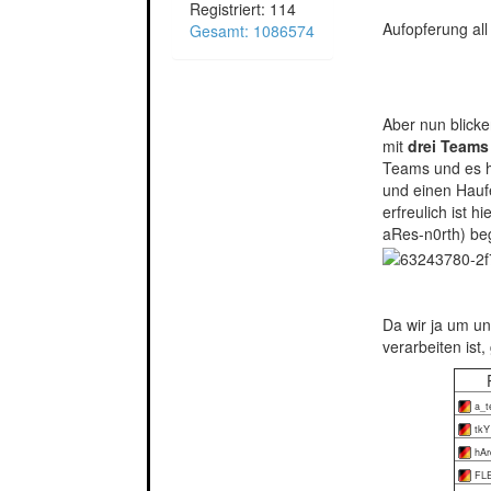
Registriert: 114
Aufopferung all
Gesamt: 1086574
Aber nun blicke
mit
drei Teams
Teams und es h
und einen Hauf
erfreulich ist 
aRes-n0rth) be
Da wir ja um un
verarbeiten ist,
a_t
tkY
hArd
FL