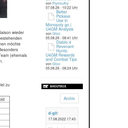
von
Plymouthy
07.08.26 - 10:22 Uhr
Better
Pickaxe
Use in
Monopoly go |
U4GM Analysis
 Saison wieder
von
Glico
05.08.26 - 08:41 Uhr
 bestehenden
Diablo 4
hen möchte
Revenant
 Besonders
Hunts:
U4GM Rewards
 Team (ehemals
and Combat Tips
n.
von
Glico
05.08.26 - 08:24 Uhr
iel zu
SHOUTBOX
Archiv
old
d-g0
:
17.08.2022 17:43