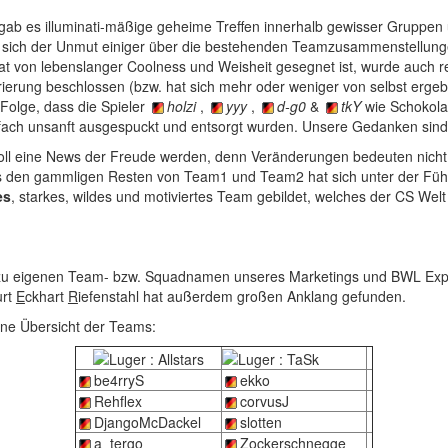
 gab es illuminati-mäßige geheime Treffen innerhalb gewisser Gruppen
 sich der Unmut einiger über die bestehenden Teamzusammenstellung
at von lebenslanger Coolness und Weisheit gesegnet ist, wurde auch re
ierung beschlossen (bzw. hat sich mehr oder weniger von selbst ergeb
r Folge, dass die Spieler
holzi
,
yyy
,
d-g0
&
tkY
wie Schokola
infach unsanft ausgespuckt und entsorgt wurden. Unsere Gedanken sind
soll eine News der Freude werden, denn Veränderungen bedeuten nicht 
s den gammligen Resten von Team1 und Team2 hat sich unter der Fü
es
, starkes, wildes und motiviertes Team gebildet, welches der CS Welt
 zu eigenen Team- bzw. Squadnamen unseres Marketings und BWL Ex
urt
E
ckhart
R
iefenstahl hat außerdem großen Anklang gefunden.
ine Übersicht der Teams:
be4rryS
ekko
Rehflex
corvusJ
DjangoMcDackel
slotten
a_tergo
Zockerschnegge