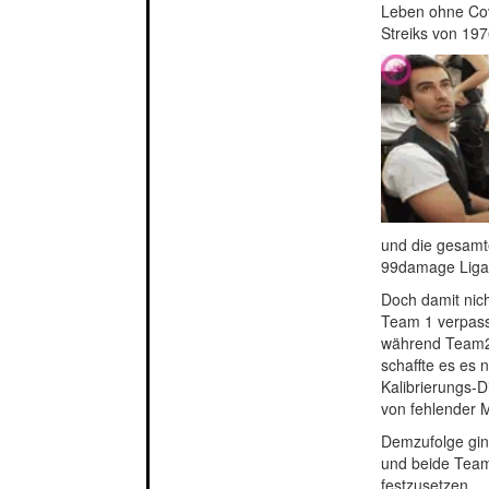
Leben ohne Cov
Streiks von 19
und die gesamte
99damage Liga
Doch damit nic
Team 1 verpasst
während Team2 
schaffte es es n
Kalibrierungs-
von fehlender M
Demzufolge gin
und beide Teams
festzusetzen.