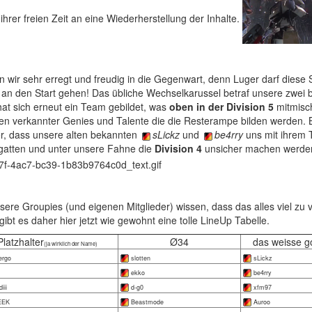
 ihrer freien Zeit an eine Wiederherstellung der Inhalte.
n wir sehr erregt und freudig in die Gegenwart, denn Luger darf diese
an den Start gehen! Das übliche Wechselkarussel betraf unsere zwei
at sich erneut ein Team gebildet, was
oben in der Division 5
mitmisc
en verkannter Genies und Talente die die Resterampe bilden werden.
hier, dass unsere alten bekannten
sLickz
und
be4rry
uns mit ihrem
gatten und unter unsere Fahne die
Division 4
unsicher machen werde
sere Groupies (und eigenen Mitglieder) wissen, dass das alles viel zu v
 gibt es daher hier jetzt wie gewohnt eine tolle LineUp Tabelle.
Platzhalter
Ø34
das weisse g
(ja wirklich der Name)
ergo
slotten
sLickz
ekko
be4rry
iii
d-g0
xfm97
EEK
Beastmode
Auroo