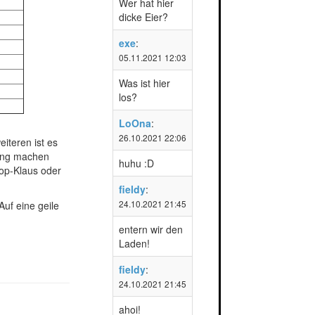
Wer hat hier
dicke Eier?
exe
:
05.11.2021 12:03
Was ist hier
los?
LoOna
:
26.10.2021 22:06
iteren ist es
ding machen
huhu :D
hop-Klaus oder
fieldy
:
24.10.2021 21:45
uf eine geile
entern wir den
Laden!
fieldy
:
24.10.2021 21:45
ahoi!