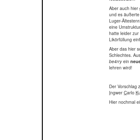
Aber auch hier
und es äußerte
Luger-Ältestenr
eine Umstruktur
hatte leider zu
Likörfüllung e
Aber das hier 
Schlechtes. Au
be4rry
ein
neu
lehren wird!
Der Vorschlag
I
ngwer
C
arlo
K
Hier nochmal e