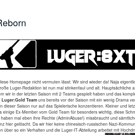
l
Reborn
ese Homepage nicht vermuten lässt: Wir sind wieder da! Naja eigentli
roße Luger-Redaktion ist nun mal stinkenfaul und alt. Hauptsächliche al
m wir in der letzten Saison mit 2 Teams gespielt haben und das kompl
e
Luger:Gold Team
uns bereits vor der Saison mit ein wenig Drama ve
 in dieser Saison nur auf das Spielerische konzentieren. Kleiner und le
 es einige Ex-Member vom Gold Team für besonders wichtig, diese Sch
 haben mal eben ihre Rechte (AdminAbuse!) missbraucht und sämtlich
enz hier gelöscht. Da wir hier keine chinesisch-russischen Nazi-Kommun
fen über so ein Verhalten und die Luger-IT-Abteilung arbeitet mit Hochd