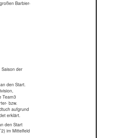
großen Barbier-
n Saison der
an den Start.
vision,
te Team3
rter- bzw.
ndtuch aufgrund
et erklärt.
n den Start
2) im Mittelfeld