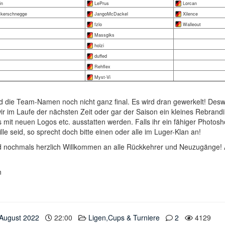
in
LePrus
Lorcan
kerschnegge
JangoMcDackel
Xilence
fzlo
Walleout
Massgiks
holzi
duffed
Rehflex
Myst-Vi
nd die Team-Namen noch nicht ganz final. Es wird dran gewerkelt! Deswe
ir im Laufe der nächsten Zeit oder gar der Saison ein kleines Rebran
mit neuen Logos etc. ausstatten werden. Falls ihr ein fähiger Photos
le seid, so sprecht doch bitte einen oder alle im Luger-Klan an!
d nochmals herzlich Willkommen an alle Rückkehrer und Neuzugänge! A
n
 August 2022
22:00
Ligen,Cups & Turniere
2
4129