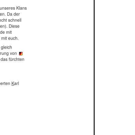
 unseres Klans
en. Da der
cht schnell
en). Diese
de mit
 mit euch.
gleich
hrung von
 das fürchten
perten
K
arl