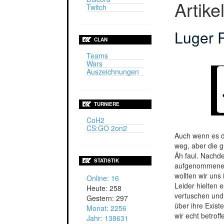
Artike
Twitch
Luger 
CLAN
Teams
Wars
Auszeichnungen
TURNIERE
CoH2
CS:GO 2on2
Auch wenn es di
weg, aber die g
Äh faul. Nachde
STATISTIK
aufgenommen
wollten wir uns
Online: 16
Leider hielten
Heute: 258
vertuschen und
Gestern: 297
über ihre Exist
Monat: 2256
wir echt betrof
Jahr: 138631