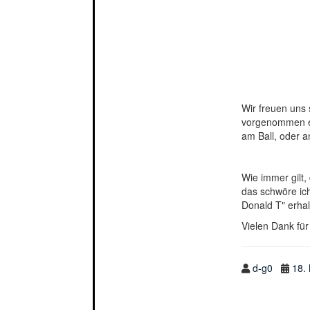
Wir freuen uns 
vorgenommen eu
am Ball, oder a
Wie immer gilt, 
das schwöre ich
Donald T" erha
Vielen Dank fü
d-g0
18.