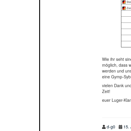
Ste
Zoc
Wie ihr seht si
möglich, dass w
werden und uns 
eine Gymp-Sybil
vielen Dank un
Zeit!
euer Luger-Kla
d-g0
15.